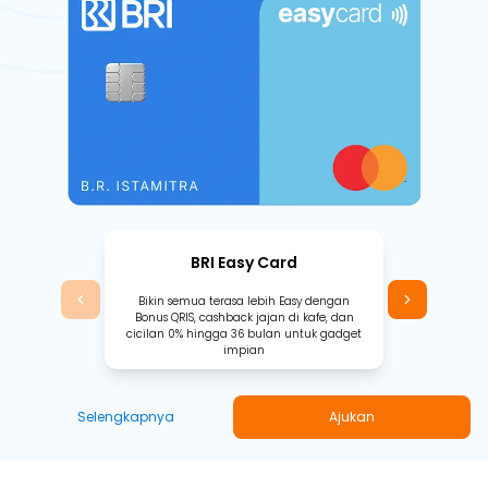
BRI Easy Card
Bikin semua terasa lebih Easy dengan
Bonus QRIS, cashback jajan di kafe, dan
cicilan 0% hingga 36 bulan untuk gadget
impian
Selengkapnya
Ajukan