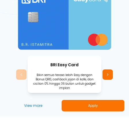
BRI Easy Card
Bikin semua terasa lebih Easy dengan
Bonus QRIS, cashback jajan di kafe, dan
cicilan 0% hingga 36 bulan untuk gadget
impian
View more
Apply